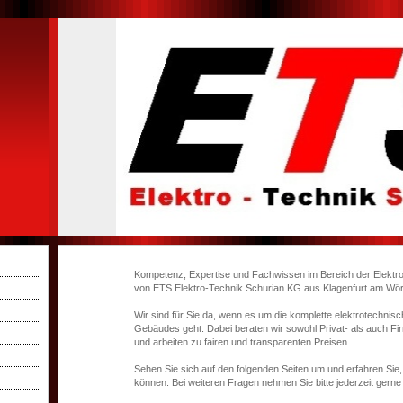
Kompetenz, Expertise und Fachwissen im Bereich der Elektro
von ETS Elektro-Technik Schurian KG aus Klagenfurt am Wör
Wir sind für Sie da, wenn es um die komplette elektrotechnisc
Gebäudes geht. Dabei beraten wir sowohl Privat- als auch 
und arbeiten zu fairen und transparenten Preisen.
Sehen Sie sich auf den folgenden Seiten um und erfahren Sie, 
können. Bei weiteren Fragen nehmen Sie bitte jederzeit gerne 