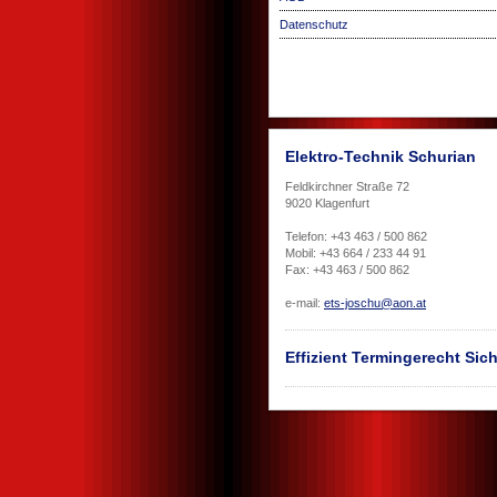
Datenschutz
Elektro-Technik Schurian
Feldkirchner Straße 72
9020 Klagenfurt
Telefon: +43 463 / 500 862
Mobil: +43 664 / 233 44 91
Fax: +43 463 / 500 862
e-mail:
ets-joschu@aon.at
Effizient Termingerecht Sich