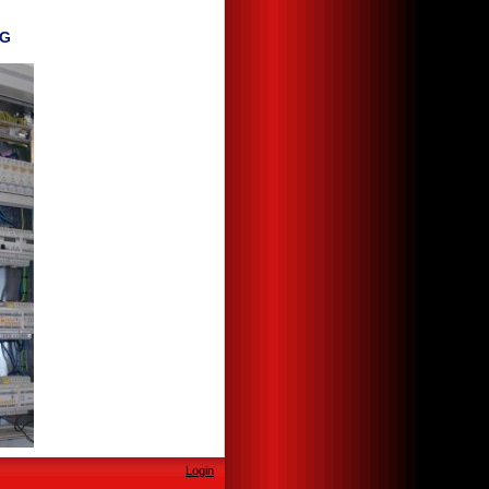
KG
Login