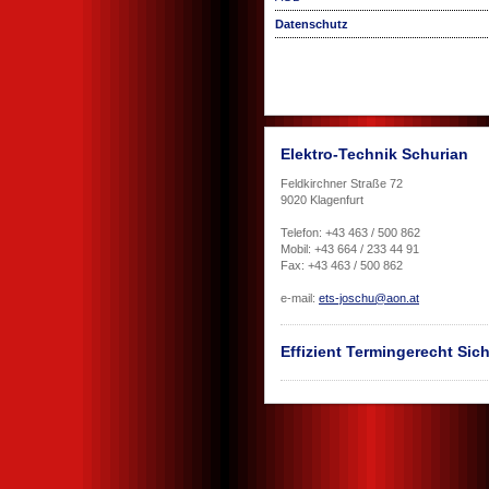
Datenschutz
Elektro-Technik Schurian
Feldkirchner Straße 72
9020 Klagenfurt
Telefon: +43 463 / 500 862
Mobil: +43 664 / 233 44 91
Fax: +43 463 / 500 862
e-mail:
ets-joschu@aon.at
Effizient Termingerecht Sich