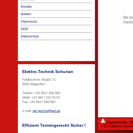
Kontakt
...
Anfahrt
Wir tr
Impressum
Hierf
AGB
Datenschutz
Elektro-Technik Schurian
Feldkirchner Straße 72
9020 Klagenfurt
Telefon: +43 463 / 500 862
Mobil: +43 664 / 233 44 91
Fax: +43 463 / 500 862
e-mail:
ets-joschu@aon.at
Druckversion
|
Si
Effizient Termingerecht Sicher !
© ETS Elektro-Techni